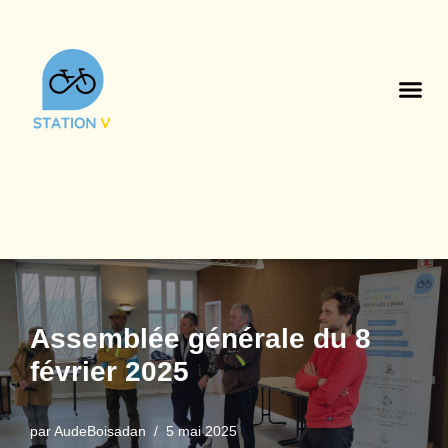
Aller
au
contenu
Assemblée générale du 8
février 2025
par
AudeBoisadan
5 mai 2025