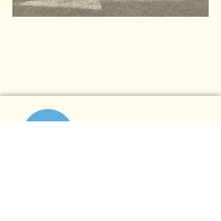
©2025, STATION-V.org
CONTAC
contact@station-v.org 07.57.18.05.97