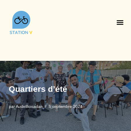
Aller
au
contenu
Quartiers d’été
par
AudeBoisadan
5 septembre 2024