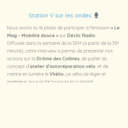
Station V sur les ondes
Nous avons eu le plaisir de participer à l’émission
« Le
Mag – Mobilité douce »
sur
Déclic Radio
.
Diffusée dans la semaine de la SEM (à partir de la 35ᵉ
minute), cette interview a permis de présenter nos
actions sur la
Drôme des Collines
, de parler du
concept d’
atelier d’autoréparation vélo
, et de
mettre en lumière le
Vhélio
, ce véhicule léger et
ingénieux qui suscite toujours la curiosité.
Une belle occasion de partager nos valeurs, de
promouvoir les
mobilités durables
et de rappeler
que le changement se construit, un coup de pédale
après l’autre