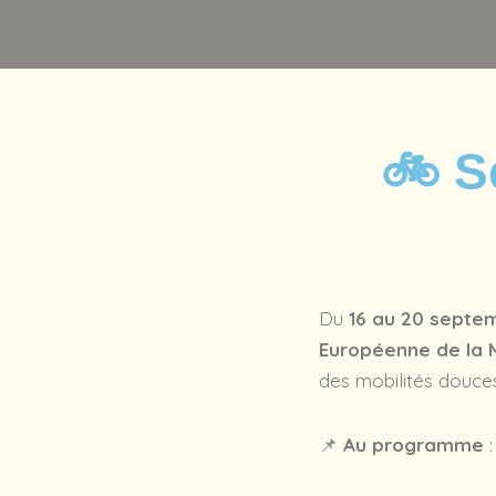
🚲 S
Du
16 au 20 septe
Européenne de la M
des mobilités douces
📌
Au programme
: