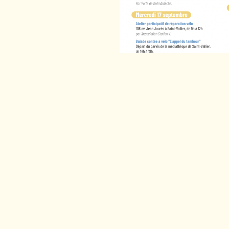
la troisième année consécutive, nous nous mobilisons. Vo
ous 👇